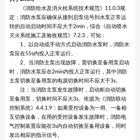
《消防给水及消火栓系统技术规范》11.0.3规
定：消防水泵应确保从接到启泵信号到水泵正常运
转的自动启动时间不应大于2min，综合《自动喷水
灭火系统施工及验收规范》7.2.3，可知：
1、以自动或手动方式启动消防水泵时，消防水
泵应在55s内投入正常运行。
2、当消防主泵出现故障，需切换至备用泵启动
时，消防水泵应在2min内投入正常运行，其中消防
主泵切换至备用泵的电源切换时间不应大于3s。
注：当消防主泵发生故障时，启动柜自动切换
至备用泵，切换时间不应大3s。依据为《消防联动
控制系统》4.4.1.9：如果受控设备为一用、一备相
互切换设备，在用的受控设备发生故障时，消防电
气控制装置应能在3s内自动切换至备用设备，同时
发出相应的指示信号。