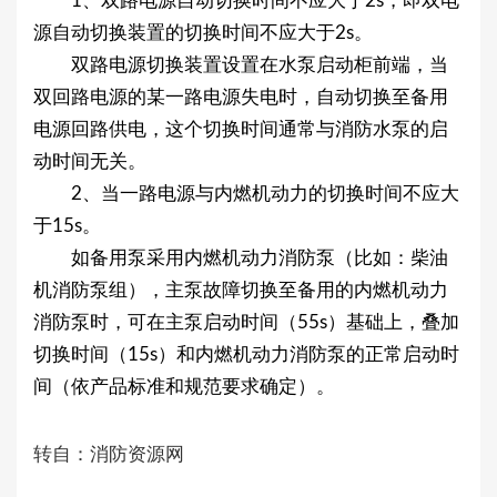
1、双路电源自动切换时间不应大于2s，即双电
源自动切换装置的切换时间不应大于2s。
双路电源切换装置设置在水泵启动柜前端，当
双回路电源的某一路电源失电时，自动切换至备用
电源回路供电，这个切换时间通常与消防水泵的启
动时间无关。
2、当一路电源与内燃机动力的切换时间不应大
于15s。
如备用泵采用内燃机动力消防泵（比如：柴油
机消防泵组），主泵故障切换至备用的内燃机动力
消防泵时，可在主泵启动时间（55s）基础上，叠加
切换时间（15s）和内燃机动力消防泵的正常启动时
间（依产品标准和规范要求确定）。
转自：
消防资源网