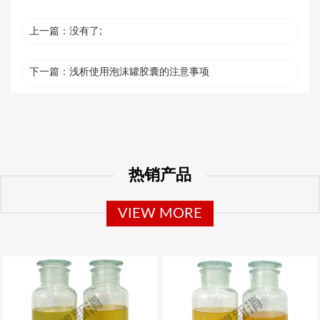
上一篇：没有了;
下一篇：
浅析使用泡沫罐胶囊的注意事项
热销产品
VIEW MORE