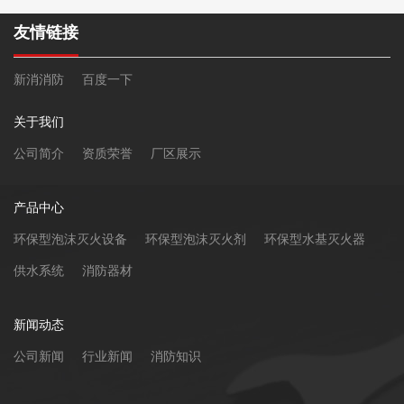
友情链接
新消消防
百度一下
关于我们
公司简介
资质荣誉
厂区展示
产品中心
环保型泡沫灭火设备
环保型泡沫灭火剂
环保型水基灭火器
供水系统
消防器材
新闻动态
公司新闻
行业新闻
消防知识