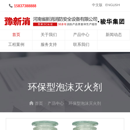
中文版
ENGLISH
15837388888
首页
关于我们
产品中心
新闻动态
工程案例
服务支持
联系我们
环保型泡沫灭火剂
首页
>
产品中心
>
环保型泡沫灭火剂