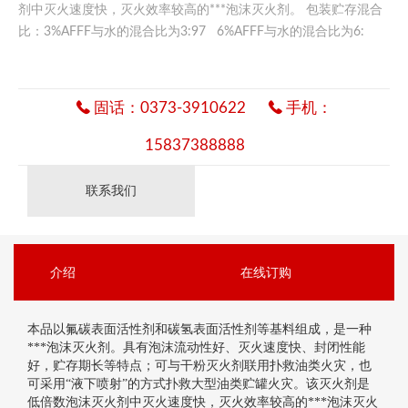
剂中灭火速度快，灭火效率较高的***泡沫灭火剂。 包装贮存混合
比：3%AFFF与水的混合比为3:97 6%AFFF与水的混合比为6:
固话：0373-3910622
手机：
15837388888
联系我们
介绍
在线订购
本品以氟碳表面活性剂和碳氢表面活性剂等基料组成，是一种
***泡沫灭火剂。具有泡沫流动性好、灭火速度快、封闭性能
好，贮存期长等特点；可与干粉灭火剂联用扑救油类火灾，也
可采用
“液下喷射”的方式扑救大型油类贮罐火灾。该灭火剂是
低倍数泡沫灭火剂中灭火速度快，灭火效率较高的***泡沫灭火