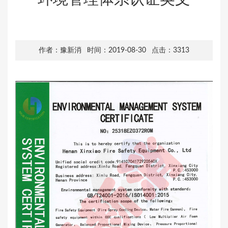
作者：豫新消 时间：2019-08-30 点击：3313