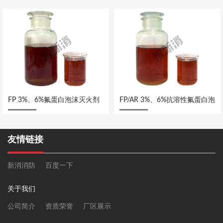
剂
膜泡沫灭火剂
FP 3%、6%氟蛋白泡沫灭火剂
FP/AR 3%、6%抗溶性氟蛋白泡
沫灭火剂
友情链接
新消消防
百度一下
关于我们
公司简介
资质荣誉
厂区展示